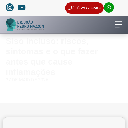
(11) 2577-8583
(11) 98940-5900
Siso incluso: riscos,
sintomas e o que fazer
antes que cause
inflamações
27 DE MAIO DE 2026