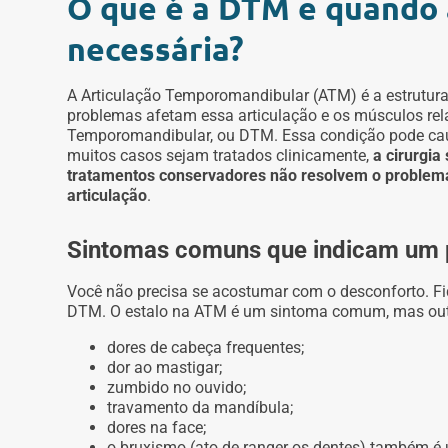
O que é a DTM e quando 
necessária?
A Articulação Temporomandibular (ATM) é a estrutura
problemas afetam essa articulação e os músculos re
Temporomandibular, ou DTM. Essa condição pode cau
muitos casos sejam tratados clinicamente,
a cirurgi
tratamentos conservadores não resolvem o problema
articulação
.
Sintomas comuns que indicam um
Você não precisa se acostumar com o desconforto. Fi
DTM. O estalo na ATM é um sintoma comum, mas ou
dores de cabeça frequentes;
dor ao mastigar;
zumbido no ouvido;
travamento da mandíbula;
dores na face;
o bruxismo (ato de ranger os dentes) também é