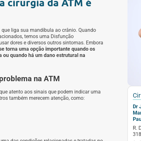
a cirurgia da ATM é
 que liga sua mandíbula ao crânio. Quando
lacionados, temos uma Disfunção
sar dores e diversos outros sintomas. Embora
a se torna uma opção importante quando os
 ou quando há um dano estrutural na
 problema na ATM
que atento aos sinais que podem indicar uma
Ci
tros também merecem atenção, como:
Dr 
Mar
Pau
R. 
318
 uma das condições relacionadas e tratadas no