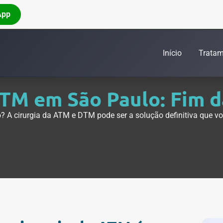
App
(11) 98940-5900
Início
Tratam
DTM em São Paulo: Fim d
 A cirurgia da ATM e DTM pode ser a solução definitiva que vo